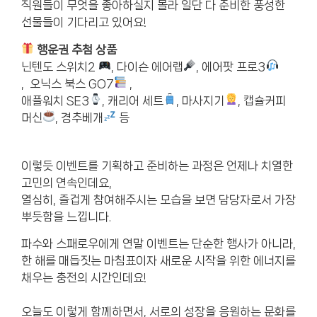
직원들이 무엇을 좋아하실지 몰라 일단 다 준비한 풍성한
선물들이 기다리고 있어요!
행운권 추첨
상품
닌텐도 스위치2
, 다이슨 에어랩
, 에어팟 프로3
, 오닉스 북스 GO7
,
애플워치 SE3
, 캐리어 세트
, 마사지기
, 캡슐커피
머신
, 경추베개
등
이렇듯 이벤트를 기획하고 준비하는 과정은 언제나 치열한
고민의 연속인데요,
열심히, 즐겁게 참여해주시는 모습을 보면 담당자로서 가장
뿌듯함을 느낍니다.
파수와 스패로우에게 연말 이벤트는 단순한 행사가 아니라,
한 해를 매듭짓는 마침표이자 새로운 시작을 위한 에너지를
채우는 충전의 시간인데요!
오늘도 이렇게 함께하면서, 서로의 성장을 응원하는 문화를