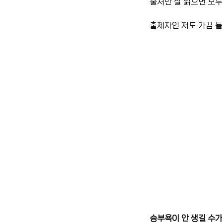
출처만 잘 읽으면 모두
출제자인 저도 가끔 틀
승부욕이 안 생길 수가