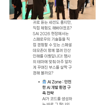
귀로 듣는 세션도 좋지만,
직접 체험도 해봐야겠죠?
SAI 2026 현장에서는
스패로우의 기술들을 직
접 경험할 수 있는 스페셜
데모존이 함께 열려 인산
인해를 이뤘답니다! 행사
의 테마에 맞춰 아주 알차
게 꾸며진 부스를 살짝 구
경해 볼까요?
AI Zone : 안전
한 AI 개발 환경 구
축 전략
AI가 코드를 생성하
는 바로 그 찰나의