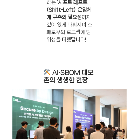
하는
‘시프트 레프트
(Shift-Left)’ 운영체
계 구축의 필요성
까지
깊이 있게 다뤄지며 스
패로우의 로드맵에 당
위성을 더했답니다!
AI·SBOM 데모
존의 생생한 현장